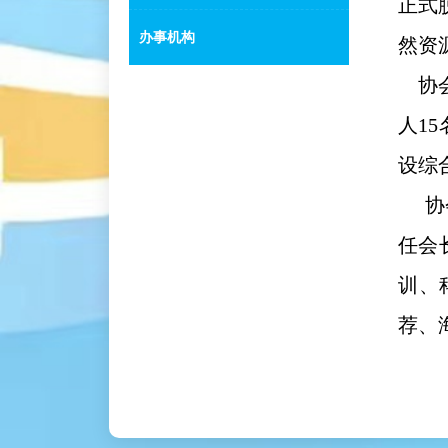
正式
办事机构
然资
协会
人1
设综
协会
任会
训、
荐、